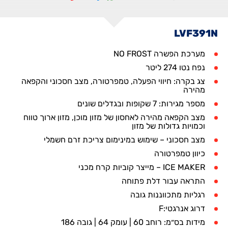
LVF391N
מערכת הפשרה NO FROST
נפח נטו 274 ליטר
צג בקרה: חיווי הפעלה, טמפרטורה, מצב חסכוני והקפאה
מהירה
מספר מגירות: 7 שקופות ובגדלים שונים
מצב הקפאה מהירה לאחסון של מזון מוכן, מזון ארוך טווח
וכמויות גדולות של מזון
מצב חסכוני – שימוש במינימום צריכת זרם חשמלי
כיוון טמפרטורה
ICE MAKER – מייצר קוביות קרח מכני
התראה עבור דלת פתוחה
רגליות מתכווננות גובה
דרוג אנרגטי:F
מידות בס״מ: רוחב 60 | עומק 64 | גובה 186