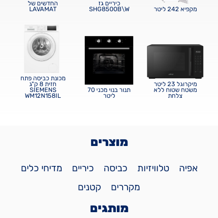
כיריים גז
החדשים של
מקפיא 242 ליטר
SHG8500B\W
LAVAMAT
מכונת כביסה פתח
מיקרוגל 23 ליטר
חזית 8 ק"ג
משטח שטוח ללא
תנור בנוי מכני 70
SIEMENS
צלחת
ליטר
WM12N158IL
מוצרים
אפיה
טלוויזיות
כביסה
כיריים
מדיחי כלים
מקררים
קטנים
מותגים