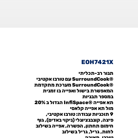
EOH7421X
תנור רב-תכליתי
®SurroundCook עם טורבו אקטיבי
®SurroundCook
מערכת מתקדמת
המאפשרת בישול ואפייה בו זמנית
במספר תבניות
תא אפייה ®InfiSpace
הגדול ב 20%
מול תא אפייה קלאסי
9 תוכניות עבודה:
טורבו אקטיבי,
פיצה, קונבנציונלי (ניקוי באדים), גוף
חימום תחתון, הפשרה, אפייה בשילוב
לחות, גריל, גריל בשילוב
טורבו, תאורה