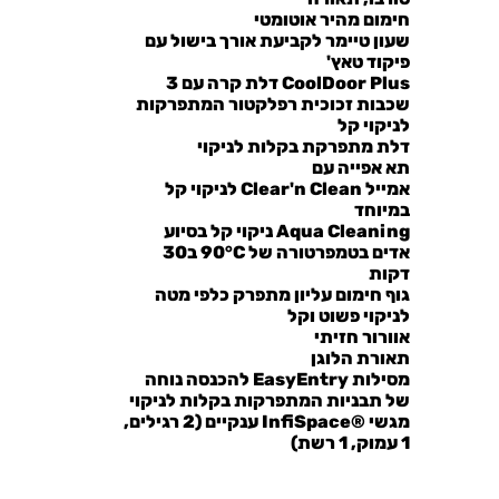
חימום מהיר אוטומטי
שעון
טיימר לקביעת אורך בישול עם
פיקוד טאץ'
CoolDoor Plus
דלת קרה עם 3
שכבות זכוכית רפלקטור המתפרקות
לניקוי קל
דלת
מתפרקת בקלות לניקוי
תא אפייה עם
אמייל
Clean
Clear'n
לניקוי קל
במיוחד
Cleaning
Aqua
ניקוי קל בסיוע
אדים בטמפרטורה של 90°C ב30
דקות
גוף חימום עליון
מתפרק כלפי מטה
לניקוי פשוט וקל
אוורור חזיתי
תאורת הלוגן
מסילות EasyEntry
להכנסה נוחה
של תבניות המתפרקות בקלות לניקוי
מגשי ®InfiSpace
ענקיים (2 רגילים,
1 עמוק, 1 רשת)