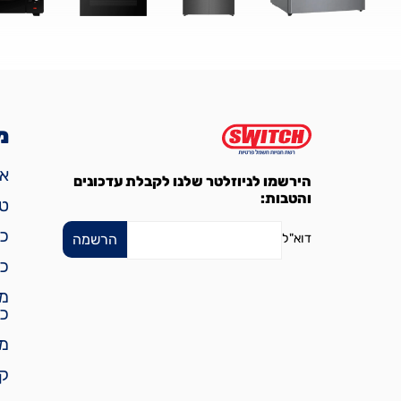
מ
אפ
הירשמו לניוזלטר שלנו לקבלת עדכונים
והטבות:
טל
כ
דוא"ל
כי
מד
כל
מ
קט