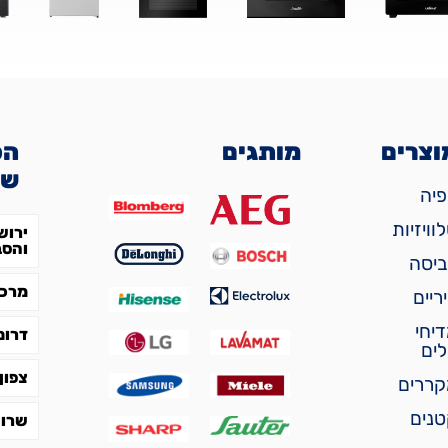
וצרים
מותגים
הס
של
יה
וויזיות
ירוש
והסב
ביסה
מרכז
ריים
יחי
דרום
ים
צפון
קררים
נים
שרון