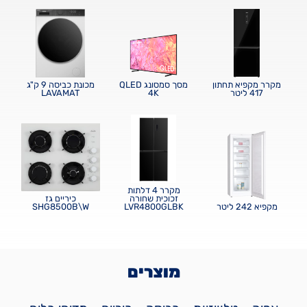
מקרר מקפיא תחתון
מסך סמסונג QLED
מכונת כביסה 9 ק"ג
417 ליטר
4K
LAVAMAT
מקרר 4 דלתות
זכוכית שחורה
כיריים גז
מקפיא 242 ליטר
LVR4800GLBK
SHG8500B\W
מוצרים